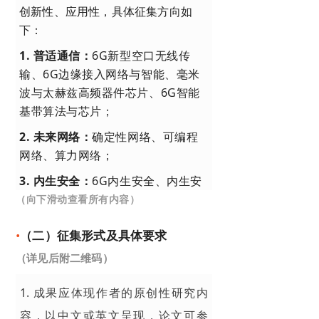
创新性、应用性，具体征集方向如
下：
1. 普适通信：
6G新型空口无线传
输、6G边缘接入网络与智能、毫米
波与太赫兹高频器件芯片、6G智能
基带算法与芯片；
2. 未来网络：
确定性网络、可编程
网络、算力网络；
3. 内生安全：
6G内生安全、内生安
全网络弹性、多模态网络内生安全；
（向下滑动查看所有内容）
4. 前沿交叉科学：
单光子探测及应
•
（二）征集形式及具体要求
用、微波量子光学研究。
（详见后附二维码
）
1. 成果应体现作者的原创性研究内
容，以中文或英文呈现，论文可参