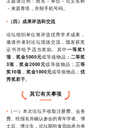
主题请注明：姓名－单位－论文名称
－来源青塔，并附手机号码。
•
（四）成果评选和交流
论坛组织单位将评选优秀学术成果，
邀请作者到论坛现场交流，颁发获奖
证书并给予适当奖励。其中
一等奖1
项
，
奖金
5000元
或等值物品；
二等奖
3
项
，
奖金
2000元
或等值物品；
三等
奖10项
，
奖金1000元
或等值物品；
优
秀奖若干
。
其它有关事项
•
（一）本次论坛不收取注册费、会务
费。经报名并确认参会的青年学者、博
士后、博士生，论坛期间食宿由承办单