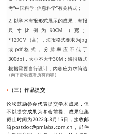
考“中国科学: 信息科学”有关格式；
2. 以学术海报形式展示的成果，海报
尺寸比例为90CM（宽）
*120CM（高），海报格式要求为jpg
或pdf格式，分辨率应不低于
300dpi，大小不大于30M；海报版式
根据需要自行设计，内容应力求简洁
（向下滑动查看所有内容）
大方、图文并茂、色彩搭配合理、条
理清晰、逻辑严谨；
•
（三）作品提交
3. 若成果已经发表，请标明文章的题
论坛鼓励参会代表提交学术成果，但
目、作者、期刊名称、出版日期、页
不以提交成果为参会前提。成果征集
截止时间为2022年8月15日，接收邮
码、DOI等相关信息。
箱postdoc@pmlabs.com.cn，邮件